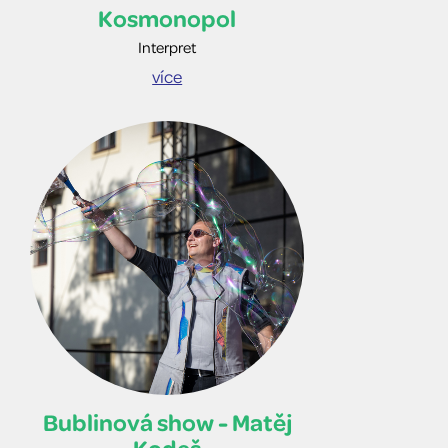
Kosmonopol
Interpret
více
Bublinová show - Matěj