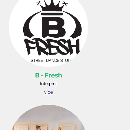
B - Fresh
Interpret
více