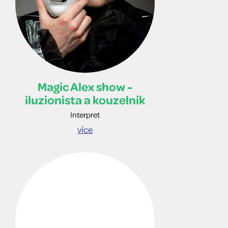
Magic Alex show -
iluzionista a kouzelník
Interpret
více