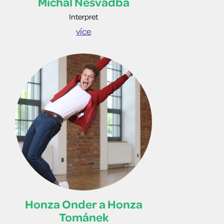
Michal Nesvadba
Interpret
více
Honza Onder a Honza
Tománek