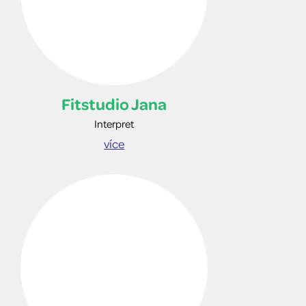
Fitstudio Jana
Interpret
více