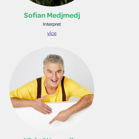
Sofian Medjmedj
Interpret
více