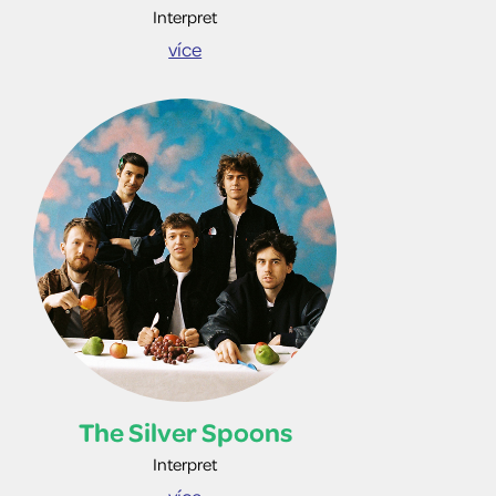
Interpret
více
The Silver Spoons
Interpret