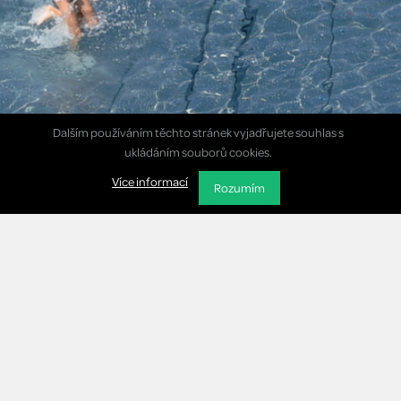
Dalším používáním těchto stránek vyjadřujete souhlas s
ukládáním souborů cookies.
Více informací
Rozumím
muller@starezsport.cz
+420 734 864 156
made by
JRWN